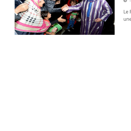
1
Le 
une