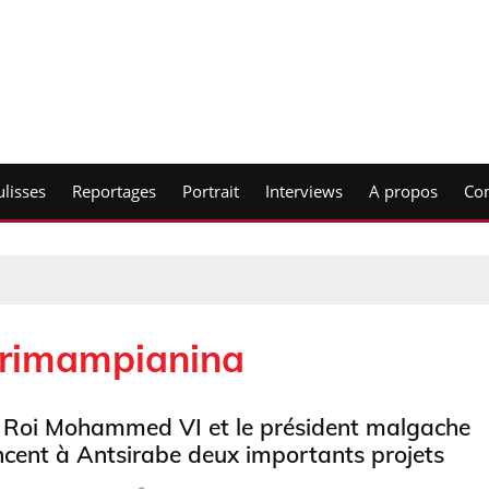
lisses
Reportages
Portrait
Interviews
A propos
Con
rimampianina
 Roi Mohammed VI et le président malgache
ncent à Antsirabe deux importants projets