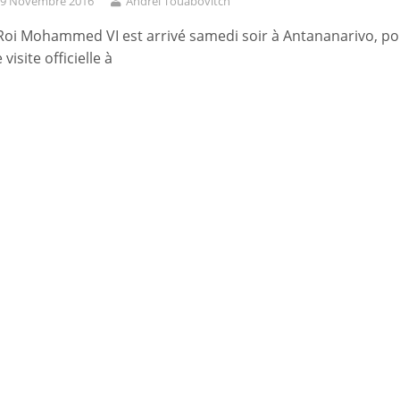
9 Novembre 2016
Andreï Touabovitch
Roi Mohammed VI est arrivé samedi soir à Antananarivo, po
 visite officielle à