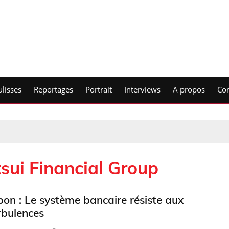
lisses
Reportages
Portrait
Interviews
A propos
Con
ui Financial Group
pon : Le système bancaire résiste aux
rbulences