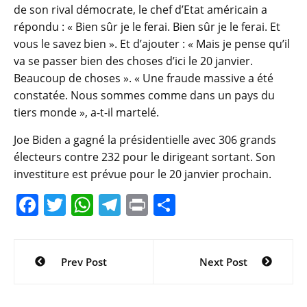
de son rival démocrate, le chef d’Etat américain a
répondu : « Bien sûr je le ferai. Bien sûr je le ferai. Et
vous le savez bien ». Et d’ajouter : « Mais je pense qu’il
va se passer bien des choses d’ici le 20 janvier.
Beaucoup de choses ». « Une fraude massive a été
constatée. Nous sommes comme dans un pays du
tiers monde », a-t-il martelé.
Joe Biden a gagné la présidentielle avec 306 grands
électeurs contre 232 pour le dirigeant sortant. Son
investiture est prévue pour le 20 janvier prochain.
F
T
W
T
Pr
P
a
w
h
el
in
ar
c
itt
at
e
t
ta
Navigation
Prev Post
Next Post
e
er
s
gr
g
de
b
A
a
er
l’article