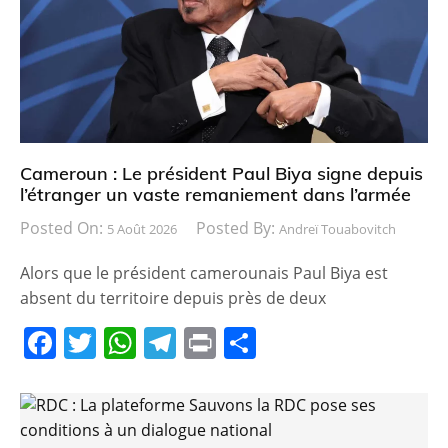
Cameroun : Le président Paul Biya signe depuis
l’étranger un vaste remaniement dans l’armée
Posted On:
Posted By:
5 Août 2026
Andreï Touabovitch
Alors que le président camerounais Paul Biya est
absent du territoire depuis près de deux
F
T
W
T
Pr
P
a
w
h
el
in
ar
c
itt
at
e
t
ta
e
er
s
gr
g