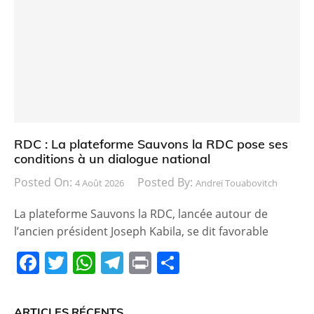
b
A
a
er
o
p
m
o
p
k
RDC : La plateforme Sauvons la RDC pose ses
conditions à un dialogue national
Posted On:
Posted By:
4 Août 2026
Andreï Touabovitch
La plateforme Sauvons la RDC, lancée autour de
l’ancien président Joseph Kabila, se dit favorable
F
T
W
T
Pr
P
a
w
h
el
in
ar
c
itt
at
e
t
ta
ARTICLES RÉCENTS