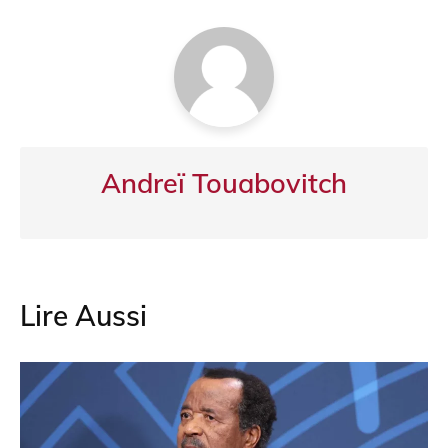
o
p
m
o
p
k
Andreï Touabovitch
Lire Aussi