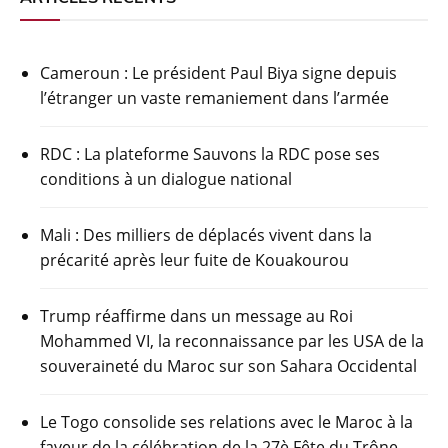
e
er
s
gr
g
b
A
a
er
Cameroun : Le président Paul Biya signe depuis
o
p
m
l’étranger un vaste remaniement dans l’armée
o
p
k
RDC : La plateforme Sauvons la RDC pose ses
conditions à un dialogue national
Mali : Des milliers de déplacés vivent dans la
précarité après leur fuite de Kouakourou
Trump réaffirme dans un message au Roi
Mohammed VI, la reconnaissance par les USA de la
souveraineté du Maroc sur son Sahara Occidental
Le Togo consolide ses relations avec le Maroc à la
faveur de la célébration de la 27è Fête du Trône