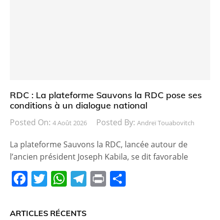
b
A
a
er
o
p
m
o
p
k
RDC : La plateforme Sauvons la RDC pose ses
conditions à un dialogue national
Posted On:
Posted By:
4 Août 2026
Andreï Touabovitch
La plateforme Sauvons la RDC, lancée autour de
l’ancien président Joseph Kabila, se dit favorable
F
T
W
T
Pr
P
a
w
h
el
in
ar
c
itt
at
e
t
ta
ARTICLES RÉCENTS