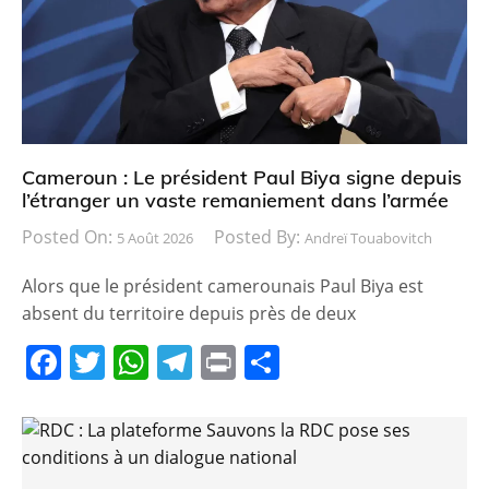
Cameroun : Le président Paul Biya signe depuis
l’étranger un vaste remaniement dans l’armée
Posted On:
Posted By:
5 Août 2026
Andreï Touabovitch
Alors que le président camerounais Paul Biya est
absent du territoire depuis près de deux
F
T
W
T
Pr
P
a
w
h
el
in
ar
c
itt
at
e
t
ta
e
er
s
gr
g