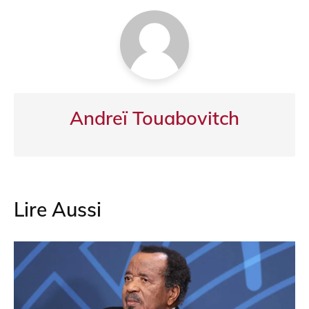
o
p
k
Andreï Touabovitch
Lire Aussi