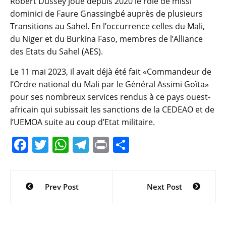
Robert Dussey joue depuis 2020 le rôle de missi
dominici de Faure Gnassingbé auprès de plusieurs
Transitions au Sahel. En l’occurrence celles du Mali,
du Niger et du Burkina Faso, membres de l’Alliance
des Etats du Sahel (AES).
Le 11 mai 2023, il avait déjà été fait «Commandeur de
l’Ordre national du Mali par le Général Assimi Goïta»
pour ses nombreux services rendus à ce pays ouest-
africain qui subissait les sanctions de la CEDEAO et de
l’UEMOA suite au coup d’Etat militaire.
F
T
W
T
Pr
P
a
w
h
el
in
ar
c
itt
at
e
t
ta
Navigation
Prev Post
Next Post
e
er
s
gr
g
de
b
A
a
er
l’article
o
p
m