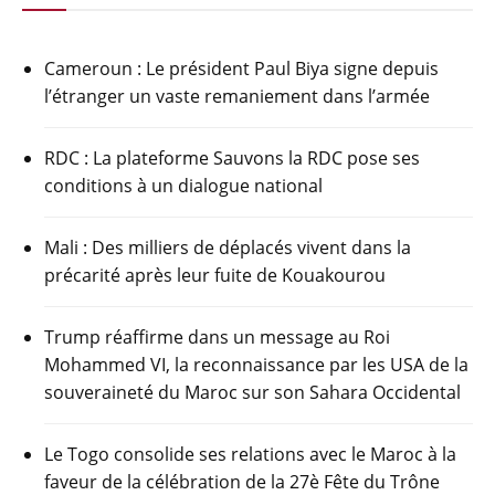
e
er
s
gr
g
b
A
a
er
Cameroun : Le président Paul Biya signe depuis
o
p
m
l’étranger un vaste remaniement dans l’armée
o
p
k
RDC : La plateforme Sauvons la RDC pose ses
conditions à un dialogue national
Mali : Des milliers de déplacés vivent dans la
précarité après leur fuite de Kouakourou
Trump réaffirme dans un message au Roi
Mohammed VI, la reconnaissance par les USA de la
souveraineté du Maroc sur son Sahara Occidental
Le Togo consolide ses relations avec le Maroc à la
faveur de la célébration de la 27è Fête du Trône