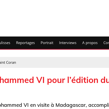
lisses
Reportages
Portrait
Interviews
A propos
Con
int Coran
hammed VI pour l’édition d
hammed VI en visite à Madagascar, accompli