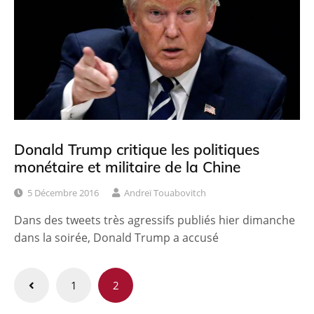
Donald Trump critique les politiques
monétaire et militaire de la Chine
5 Décembre 2016
Andreï Touabovitch
Dans des tweets très agressifs publiés hier dimanche
dans la soirée, Donald Trump a accusé
Pagination
1
2
des