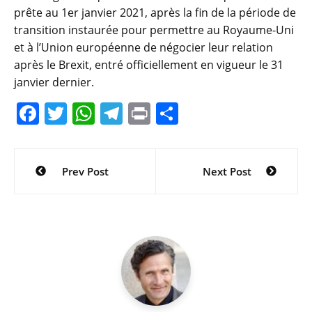
prête au 1er janvier 2021, après la fin de la période de
transition instaurée pour permettre au Royaume-Uni
et à l’Union européenne de négocier leur relation
après le Brexit, entré officiellement en vigueur le 31
janvier dernier.
F
T
W
T
Pr
P
a
w
h
el
in
ar
c
itt
at
e
t
ta
Navigation
Prev Post
Next Post
e
er
s
gr
g
de
b
A
a
er
l’article
o
p
m
o
p
k