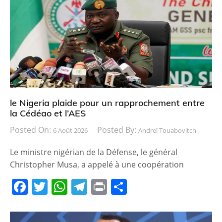
le Nigeria plaide pour un rapprochement entre
la Cédéao et l’AES
Posted On:
Posted By:
6 Août 2026
Andreï Touabovitch
Le ministre nigérian de la Défense, le général
Christopher Musa, a appelé à une coopération
F
T
W
T
Pr
P
a
w
h
el
in
ar
c
itt
at
e
t
ta