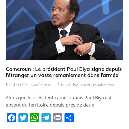
e
er
s
gr
g
b
A
a
er
o
p
m
o
p
k
Cameroun : Le président Paul Biya signe depuis
l’étranger un vaste remaniement dans l’armée
Posted On:
Posted By:
5 Août 2026
Andreï Touabovitch
Alors que le président camerounais Paul Biya est
absent du territoire depuis près de deux
F
T
W
T
Pr
P
a
w
h
el
in
ar