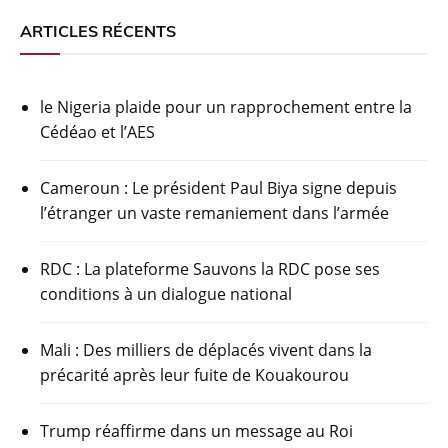
c
itt
at
e
t
ta
ARTICLES RÉCENTS
e
er
s
gr
g
b
A
a
er
le Nigeria plaide pour un rapprochement entre la
o
p
m
Cédéao et l’AES
o
p
k
Cameroun : Le président Paul Biya signe depuis
l’étranger un vaste remaniement dans l’armée
RDC : La plateforme Sauvons la RDC pose ses
conditions à un dialogue national
Mali : Des milliers de déplacés vivent dans la
précarité après leur fuite de Kouakourou
Trump réaffirme dans un message au Roi