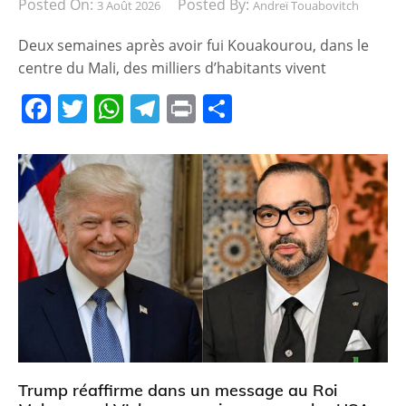
Posted On:
Posted By:
3 Août 2026
Andreï Touabovitch
Deux semaines après avoir fui Kouakourou, dans le
centre du Mali, des milliers d’habitants vivent
F
T
W
T
Pr
P
a
w
h
el
in
ar
c
itt
at
e
t
ta
e
er
s
gr
g
b
A
a
er
o
p
m
o
p
k
Trump réaffirme dans un message au Roi