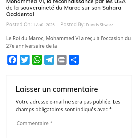
Mohammed VI, la reconnaissance par les USA
de la souveraineté du Maroc sur son Sahara
Occidental
Posted On:
Posted By:
1 Août 2026
Francis Shwarz
Le Roi du Maroc, Mohammed VI a reçu à l’occasion du
27e anniversaire de la
F
T
W
T
Pr
P
a
w
h
el
in
ar
c
itt
at
e
t
ta
e
er
s
gr
g
Laisser un commentaire
b
A
a
er
Votre adresse e-mail ne sera pas publiée.
Les
o
p
m
champs obligatoires sont indiqués avec
*
o
p
Commentaire
*
k