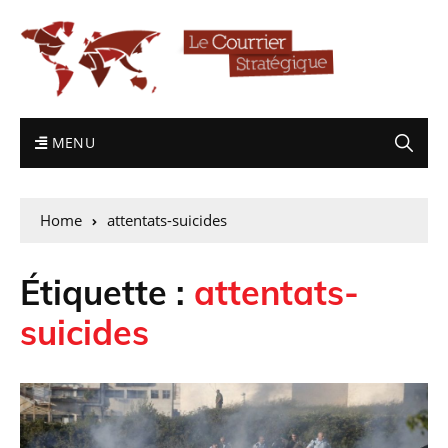
MENU
Home
attentats-suicides
Étiquette :
attentats-
suicides