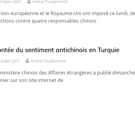
3 Mars 2021
Andreï Touabovitch
nion européenne et le Royaume-Uni ont imposé ce lundi, d
ctions contre quatre responsables chinois
ntée du sentiment antichinois en Turquie
 Juillet 2015
Andreï Touabovitch
ministère chinois des Affaires étrangères a publié dimanche
nier sur son site internet de