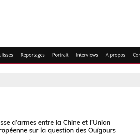
lisses
Reportages
Portrait
Interviews
A propos
Con
sse d’armes entre la Chine et l’Union
ropéenne sur la question des Ouïgours