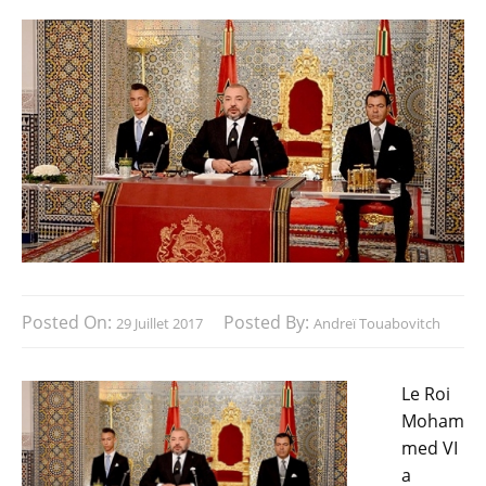
Posted On:
Posted By:
29 Juillet 2017
Andreï Touabovitch
Le Roi
Moham
med VI
a