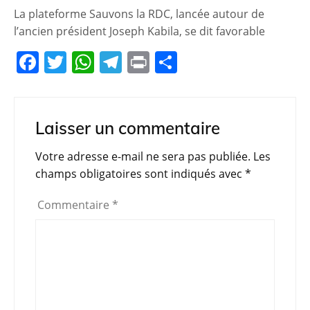
La plateforme Sauvons la RDC, lancée autour de
l’ancien président Joseph Kabila, se dit favorable
F
T
W
T
Pr
P
a
w
h
el
in
ar
c
itt
at
e
t
ta
e
er
s
gr
g
Laisser un commentaire
b
A
a
er
Votre adresse e-mail ne sera pas publiée.
Les
o
p
m
champs obligatoires sont indiqués avec
*
o
p
Commentaire
*
k