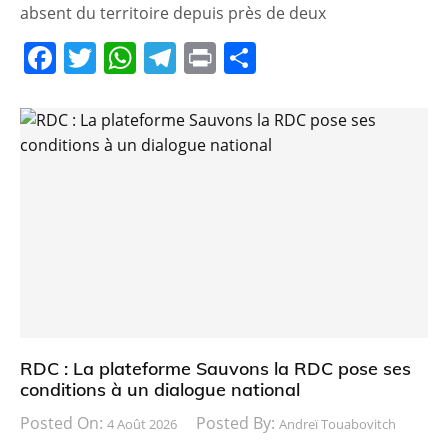
absent du territoire depuis près de deux
F
T
W
T
Pr
P
a
w
h
el
in
ar
c
itt
at
e
t
ta
e
er
s
gr
g
b
A
a
er
o
p
m
o
p
k
RDC : La plateforme Sauvons la RDC pose ses
conditions à un dialogue national
Posted On:
Posted By:
4 Août 2026
Andreï Touabovitch