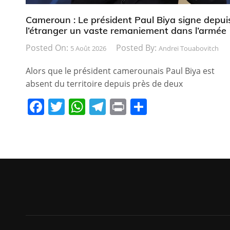
Cameroun : Le président Paul Biya signe depui
l’étranger un vaste remaniement dans l’armée
Posted On:
Posted By:
5 Août 2026
Andreï Touabovitch
Alors que le président camerounais Paul Biya est
absent du territoire depuis près de deux
F
T
W
T
Pr
P
a
w
h
el
in
ar
c
itt
at
e
t
ta
e
er
s
gr
g
b
A
a
er
o
p
m
o
p
k