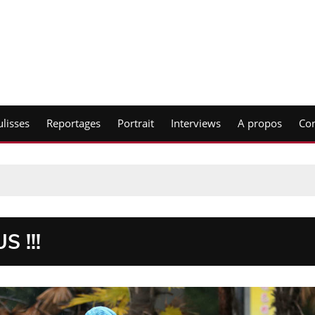
lisses
Reportages
Portrait
Interviews
A propos
Con
 !!!