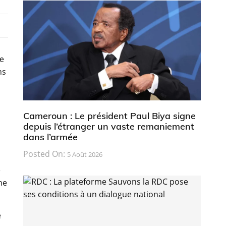
le
ns
s
Cameroun : Le président Paul Biya signe
depuis l’étranger un vaste remaniement
dans l’armée
Posted On:
5 Août 2026
e
ne
é