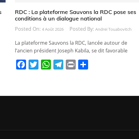
s
RDC : La plateforme Sauvons la RDC pose ses
conditions à un dialogue national
Posted On:
Posted By:
4 Août 2026
Andreï Touabovitch
La plateforme Sauvons la RDC, lancée autour de
l’ancien président Joseph Kabila, se dit favorable
F
T
W
T
Pr
P
a
w
h
el
in
ar
c
itt
at
e
t
ta
e
er
s
gr
g
b
A
a
er
o
p
m
o
p
k