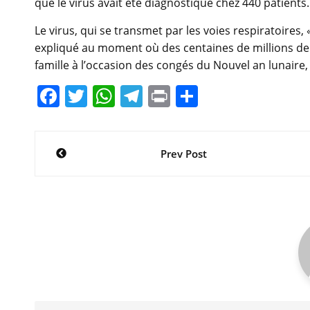
que le virus avait été diagnostiqué chez 440 patients.
Le virus, qui se transmet par les voies respiratoires, 
expliqué au moment où des centaines de millions de 
famille à l’occasion des congés du Nouvel an lunaire,
F
T
W
T
Pr
P
a
w
h
el
in
ar
c
itt
at
e
t
ta
Navigation
Prev Post
e
er
s
gr
g
de
b
A
a
er
l’article
o
p
m
o
p
k