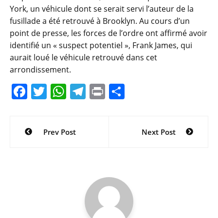
York, un véhicule dont se serait servi l’auteur de la
fusillade a été retrouvé à Brooklyn. Au cours d’un
point de presse, les forces de l’ordre ont affirmé avoir
identifié un « suspect potentiel », Frank James, qui
aurait loué le véhicule retrouvé dans cet
arrondissement.
F
T
W
T
Pr
P
a
w
h
el
in
ar
c
itt
at
e
t
ta
Navigation
Prev Post
Next Post
e
er
s
gr
g
de
b
A
a
er
l’article
o
p
m
o
p
k