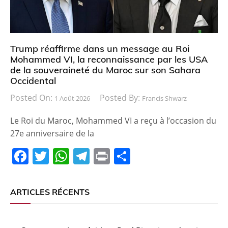
k
Trump réaffirme dans un message au Roi
Mohammed VI, la reconnaissance par les USA
de la souveraineté du Maroc sur son Sahara
Occidental
Posted On:
Posted By:
1 Août 2026
Francis Shwarz
Le Roi du Maroc, Mohammed VI a reçu à l’occasion du
27e anniversaire de la
F
T
W
T
Pr
P
a
w
h
el
in
ar
c
itt
at
e
t
ta
ARTICLES RÉCENTS
e
er
s
gr
g
b
A
a
er