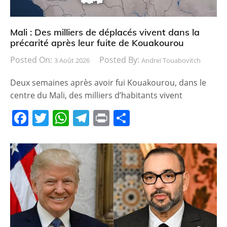
Mali : Des milliers de déplacés vivent dans la
précarité après leur fuite de Kouakourou
Posted On:
Posted By:
3 Août 2026
Andreï Touabovitch
Deux semaines après avoir fui Kouakourou, dans le
centre du Mali, des milliers d’habitants vivent
F
T
W
T
Pr
P
a
w
h
el
in
ar
c
itt
at
e
t
ta
e
er
s
gr
g
b
A
a
er
o
p
m
o
p