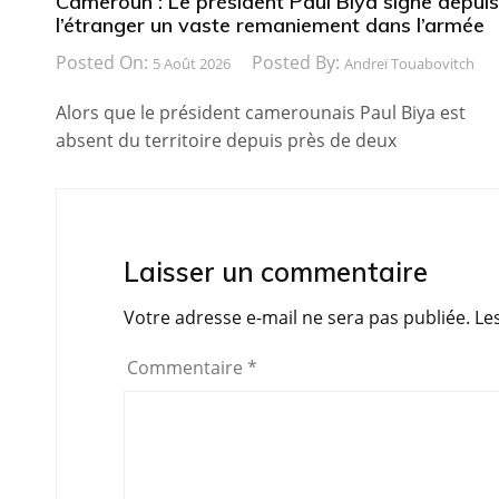
Cameroun : Le président Paul Biya signe depuis
l’étranger un vaste remaniement dans l’armée
Posted On:
Posted By:
5 Août 2026
Andreï Touabovitch
Alors que le président camerounais Paul Biya est
absent du territoire depuis près de deux
Laisser un commentaire
Votre adresse e-mail ne sera pas publiée.
Le
Commentaire
*