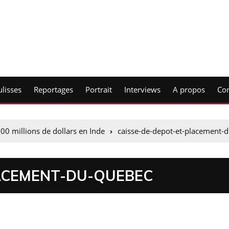
lisses
Reportages
Portrait
Interviews
A propos
Con
0 millions de dollars en Inde
caisse-de-depot-et-placement-
ACEMENT-DU-QUEBEC