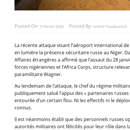
Posted On:
Posted By:
5 Février 2026
Andreï Touabovitch
La récente attaque visant l’aéroport international de
en lumière la présence sécuritaire russe au Niger. D
Affaires étrangères a affirmé que l’assaut du 28 janv
forces nigériennes et l’Africa Corps, structure rele
paramilitaire Wagner.
Au lendemain de l’attaque, le chef du régime militair
publiquement salué l’appui des « partenaires russes »
entourée d’un certain flou. Ni les effectifs ni le dép
connus.
Il est néanmoins établi que des personnels russes o
autorités militaires ont félicités pour leur rôle dans l