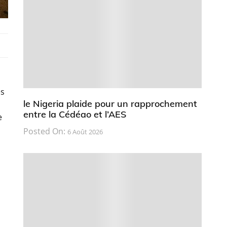
es
le Nigeria plaide pour un rapprochement
entre la Cédéao et l’AES
e
Posted On:
6 Août 2026