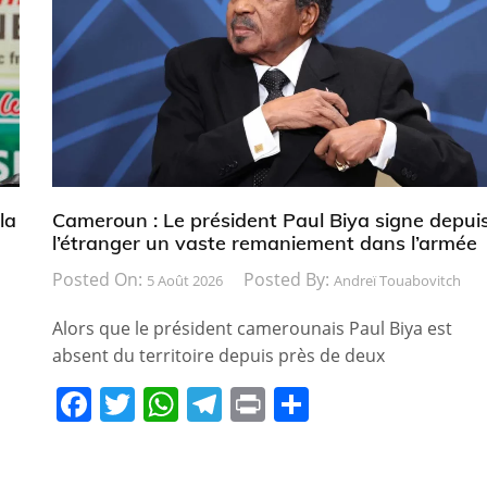
la
Cameroun : Le président Paul Biya signe depui
l’étranger un vaste remaniement dans l’armée
Posted On:
Posted By:
5 Août 2026
Andreï Touabovitch
Alors que le président camerounais Paul Biya est
absent du territoire depuis près de deux
F
T
W
T
Pr
P
a
w
h
el
in
ar
c
itt
at
e
t
ta