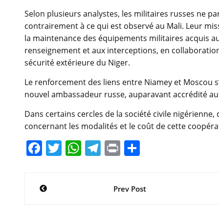
Selon plusieurs analystes, les militaires russes ne 
contrairement à ce qui est observé au Mali. Leur miss
la maintenance des équipements militaires acquis aup
renseignement et aux interceptions, en collaboration
sécurité extérieure du Niger.
Le renforcement des liens entre Niamey et Moscou s’e
nouvel ambassadeur russe, auparavant accrédité au 
Dans certains cercles de la société civile nigérienne
concernant les modalités et le coût de cette coopérat
F
T
W
T
Pr
P
a
w
h
el
in
ar
c
itt
at
e
t
ta
Navigation
Prev Post
e
er
s
gr
g
de
b
A
a
er