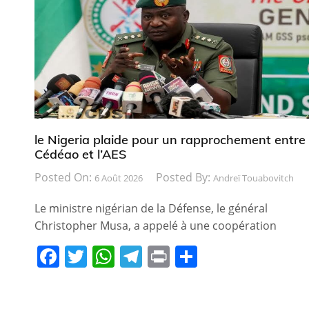
le Nigeria plaide pour un rapprochement entre 
Cédéao et l’AES
Posted On:
Posted By:
6 Août 2026
Andreï Touabovitch
Le ministre nigérian de la Défense, le général
Christopher Musa, a appelé à une coopération
F
T
W
T
Pr
P
a
w
h
el
in
ar
c
itt
at
e
t
ta