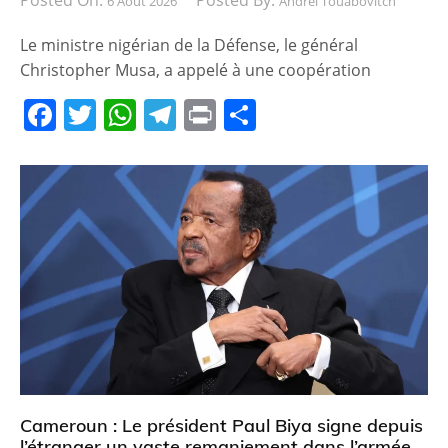
Posted On:
Posted By:
6 Août 2026
Andreï Touabovitch
Le ministre nigérian de la Défense, le général
Christopher Musa, a appelé à une coopération
F
T
W
T
Pr
P
a
w
h
el
in
ar
c
itt
at
e
t
ta
e
er
s
gr
g
b
A
a
er
o
p
m
o
p
k
Cameroun : Le président Paul Biya signe depuis
l’étranger un vaste remaniement dans l’armée