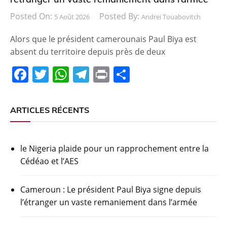
Posted On:
Posted By:
5 Août 2026
Andreï Touabovitch
Alors que le président camerounais Paul Biya est
absent du territoire depuis près de deux
F
T
W
T
Pr
P
a
w
h
el
in
ar
c
itt
at
e
t
ta
ARTICLES RÉCENTS
e
er
s
gr
g
b
A
a
er
le Nigeria plaide pour un rapprochement entre la
o
p
m
Cédéao et l’AES
o
p
k
Cameroun : Le président Paul Biya signe depuis
l’étranger un vaste remaniement dans l’armée