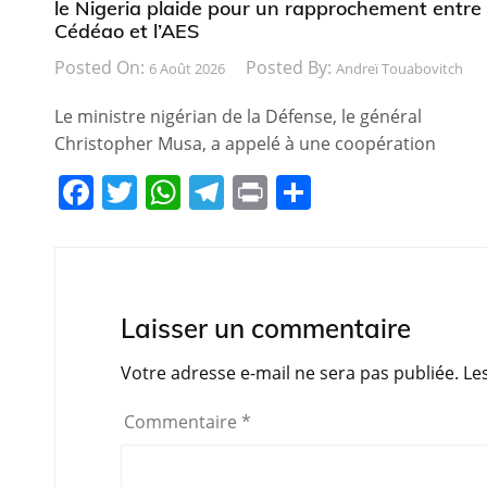
le Nigeria plaide pour un rapprochement entre 
Cédéao et l’AES
Posted On:
Posted By:
6 Août 2026
Andreï Touabovitch
Le ministre nigérian de la Défense, le général
Christopher Musa, a appelé à une coopération
F
T
W
T
Pr
P
a
w
h
el
in
ar
c
itt
at
e
t
ta
e
er
s
gr
g
b
A
a
er
Laisser un commentaire
o
p
m
Votre adresse e-mail ne sera pas publiée.
Le
o
p
Commentaire
*
k