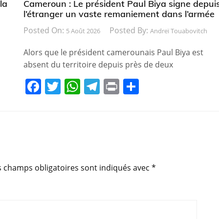
la
Cameroun : Le président Paul Biya signe depui
l’étranger un vaste remaniement dans l’armée
Posted On:
Posted By:
5 Août 2026
Andreï Touabovitch
Alors que le président camerounais Paul Biya est
absent du territoire depuis près de deux
F
T
W
T
Pr
P
a
w
h
el
in
ar
c
itt
at
e
t
ta
e
er
s
gr
g
b
A
a
er
o
p
m
s champs obligatoires sont indiqués avec
*
o
p
k