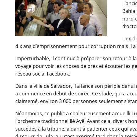
L’anci
Bahia 
nord-e
d’octo
L’ex-d
dix ans d’emprisonnement pour corruption mais il a é
Imperturbable, il continue à préparer son retour à 
voyage pour voir les choses de près et écouter les gen
réseau social Facebook.
Dans la ville de Salvador, il a lancé son périple dans
a commencé en début de soirée. Ce stade, qui a accue
clairsemé, environ 3 000 personnes seulement s’étan
Néanmoins, ce public a chaleureusement accueilli 
l’orchestre traditionnel Ilê Ayê. Avant cela, divers h
succédés à la tribune, aidant à patienter ceux qui a
discours de Lula, qui s’est exprimé tard dans la soiré