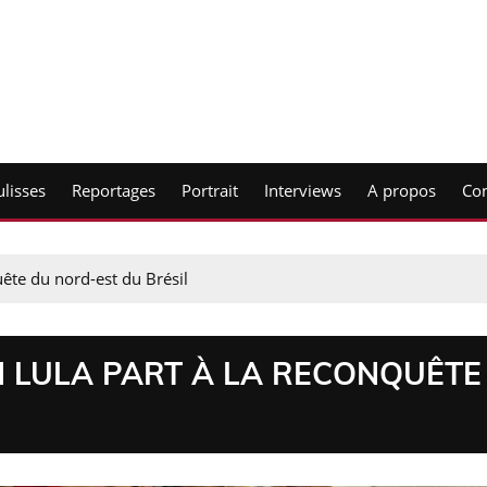
lisses
Reportages
Portrait
Interviews
A propos
Con
uête du nord-est du Brésil
EN LULA PART À LA RECONQUÊTE