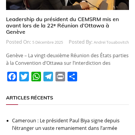
Leadership du président du CEMSRM mis en
avant lors de la 22ᵉ Réunion d’Ottawa à
Genève
Posted On:
Posted By:
5 Décembre 2025
Andreï Touabovitch
Genève – La vingt-deuxième Réunion des États parties
à la Convention d’Ottawa sur l’interdiction des
F
T
W
T
Pr
P
a
w
h
el
in
ar
c
itt
at
e
t
ta
ARTICLES RÉCENTS
e
er
s
gr
g
b
A
a
er
Cameroun : Le président Paul Biya signe depuis
o
p
m
l’étranger un vaste remaniement dans l’armée
o
p