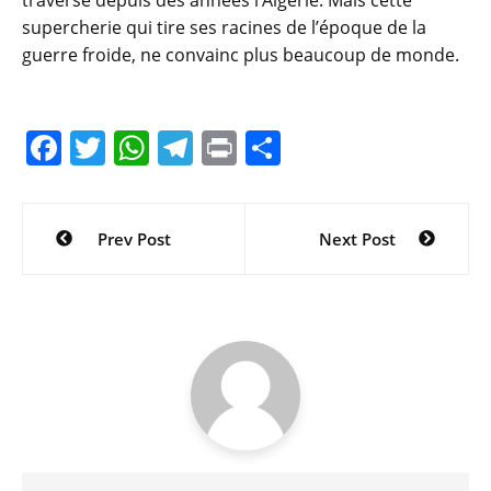
traverse depuis des années l’Algérie. Mais cette
supercherie qui tire ses racines de l’époque de la
guerre froide, ne convainc plus beaucoup de monde.
F
T
W
T
Pr
P
a
w
h
el
in
ar
c
itt
at
e
t
ta
Navigation
Prev Post
Next Post
e
er
s
gr
g
de
b
A
a
er
l’article
o
p
m
o
p
k