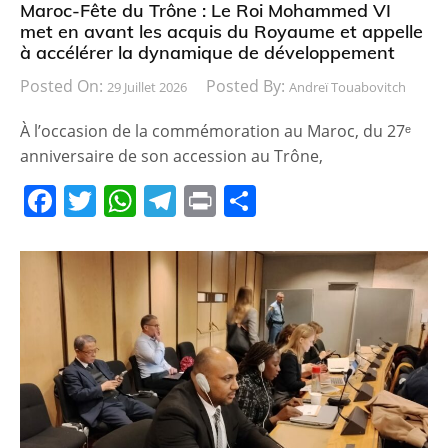
Maroc-Fête du Trône : Le Roi Mohammed VI
met en avant les acquis du Royaume et appelle
à accélérer la dynamique de développement
Posted On:
Posted By:
29 Juillet 2026
Andreï Touabovitch
À l’occasion de la commémoration au Maroc, du 27ᵉ
anniversaire de son accession au Trône,
F
T
W
T
Pr
P
a
w
h
el
in
ar
c
itt
at
e
t
ta
e
er
s
gr
g
b
A
a
er
o
p
m
o
p
k