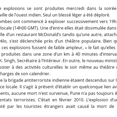
e explosions se sont produites mercredi dans la soirée
ville de l’ouest indien. Seul un blessé léger a été déploré.
ombes ont commencé à exploser successivement vers 19h
locale (14h00 GMT). Une d’entre elles était dissimulée dans
le d’un restaurant McDonald’s tandis qu’une autre, attac
élo, s’est déclenchée près d’un théâtre populaire. Bien 
 ces explosions fussent de faible ampleur, « le fait qu’elles
 produites dans une zone d’un km à 40 minutes d’interval
. Singh, Secrétaire à l’Intérieur. En outre, le nouveau minis
sister à des activités culturelles le soir même au théâtre
 charges de son calendrier.
de la brigade antiterroriste indienne étaient descendus sur 
e locale. Il s’agit à présent d’établir un quelconque lien a
ements, aucune mort n’est survenue, Pune n’a pas toujours 
ntats terroristes. C’était en février 2010. L’explosion d’
é par les touristes étrangers avait causé la mort de 