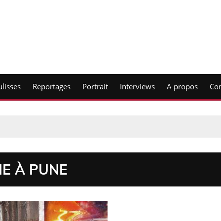
lisses
Reportages
Portrait
Interviews
A propos
Con
IE À PUNE