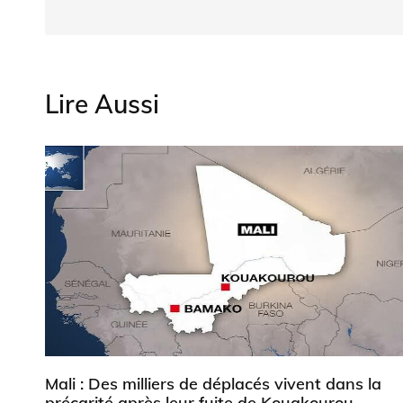
Lire Aussi
Mali : Des milliers de déplacés vivent dans la
précarité après leur fuite de Kouakourou