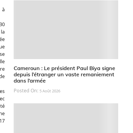
 à
30
 la
hée
que
 se
le
Cameroun : Le président Paul Biya signe
tre
depuis l’étranger un vaste remaniement
 de
dans l’armée
Posted On:
les
5 Août 2026
vec
été
une
17