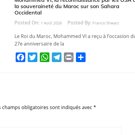
la souveraineté du Maroc sur son Sahara
Occidental
Posted On:
Posted By:
1 Août 2026
Francis Shwarz
Le Roi du Maroc, Mohammed VI a reçu à l’occasion d
27e anniversaire de la
F
T
W
T
Pr
P
a
w
h
el
in
ar
c
itt
at
e
t
ta
e
er
s
gr
g
b
A
a
er
o
p
m
s champs obligatoires sont indiqués avec
*
o
p
k