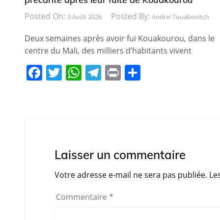
Posted On:
Posted By:
3 Août 2026
Andreï Touabovitch
Deux semaines après avoir fui Kouakourou, dans le
centre du Mali, des milliers d’habitants vivent
F
T
W
T
Pr
P
a
w
h
el
in
ar
c
itt
at
e
t
ta
e
er
s
gr
g
b
A
a
er
o
p
m
Laisser un commentaire
o
p
Votre adresse e-mail ne sera pas publiée.
Le
k
Commentaire
*