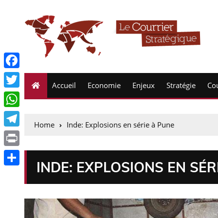
F
Accueil
Economie
Enjeux
Stratégie
Cou
a
T
c
w
W
e
Home
Inde: Explosions en série à Pune
i
h
T
b
t
a
e
o
P
t
t
INDE: EXPLOSIONS EN SÉR
l
o
r
e
P
s
e
k
i
r
a
A
g
n
r
p
r
t