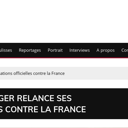
lisses
Reportages
Portrait
Interviews
A propos
Con
tions officielles contre la France
IGER RELANCE SES
S CONTRE LA FRANCE