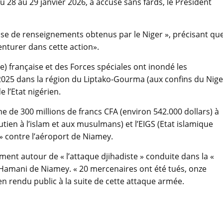
u 28 au 29 janvier 2026, a accusé sans fards, le Président
 base de renseignements obtenus par le Niger », précisant qu
enturer dans cette action».
e) française et des Forces spéciales ont inondé les
025 dans la région du Liptako-Gourma (aux confins du Nige
e l’Etat nigérien.
e de 300 millions de francs CFA (environ 542.000 dollars) à
ien à l’islam et aux musulmans) et l’EIGS (Etat islamique
» contre l’aéroport de Niamey.
ment autour de « l’attaque djihadiste » conduite dans la «
i Hamani de Niamey. « 20 mercenaires ont été tués, onze
rien rendu public à la suite de cette attaque armée.