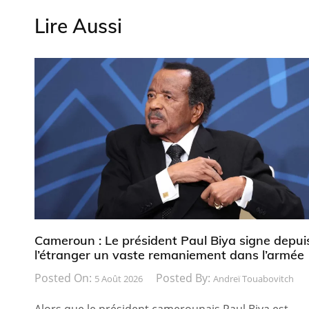
Lire Aussi
Cameroun : Le président Paul Biya signe depui
l’étranger un vaste remaniement dans l’armée
Posted On:
Posted By:
5 Août 2026
Andreï Touabovitch
Alors que le président camerounais Paul Biya est