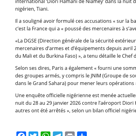
international ‘Diori Hamani de Niamey’ dans la nuit d
nigérien, Tiani.
Il a souligné avoir formulé ces accusations « sur la
c’est la France qui a « poussé des mercenaires à s’av
«La DGSE (Direction générale de la sécurité extérieur
mercenaires d’armes et d’équipements depuis avril 2
du Mali et du Burkina Faso) », a tenu détaille le Chef d
Selon ses dires, Paris a également « fourni une somm
des groupes armés, y compris le JNIM (Groupe de sout
dans le Grand Sahara) pour mener leurs opérations 
Une enquête officielle nigérienne est menée actuelle
nuit du 28 au 29 janvier 2026 contre l’aéroport Dior
autres ont été arrêtés », selon un bilan officiel nigé