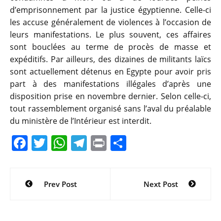
d’emprisonnement par la justice égyptienne. Celle-ci
les accuse généralement de violences à l’occasion de
leurs manifestations. Le plus souvent, ces affaires
sont bouclées au terme de procès de masse et
expéditifs. Par ailleurs, des dizaines de militants laïcs
sont actuellement détenus en Egypte pour avoir pris
part à des manifestations illégales d’après une
disposition prise en novembre dernier. Selon celle-ci,
tout rassemblement organisé sans l’aval du préalable
du ministère de l’Intérieur est interdit.
F
T
W
T
Pr
P
a
w
h
el
in
ar
c
itt
at
e
t
ta
Navigation
Prev Post
Next Post
e
er
s
gr
g
de
b
A
a
er
l’article