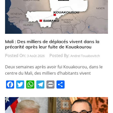
Mali : Des milliers de déplacés vivent dans la
précarité après leur fuite de Kouakourou
Posted On:
Posted By:
3 Août 2026
Andreï Touabovitch
Deux semaines après avoir fui Kouakourou, dans le
centre du Mali, des milliers d’habitants vivent
F
T
W
T
Pr
P
a
w
h
el
in
ar
c
itt
at
e
t
ta
e
er
s
gr
g