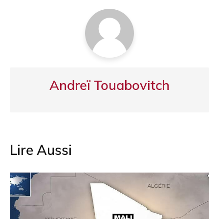
o
p
m
o
p
k
Andreï Touabovitch
Lire Aussi