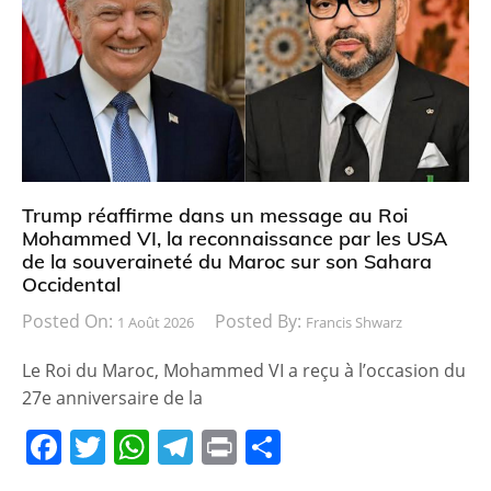
b
A
a
er
o
p
m
o
p
k
Trump réaffirme dans un message au Roi
Mohammed VI, la reconnaissance par les USA
de la souveraineté du Maroc sur son Sahara
Occidental
Posted On:
Posted By:
1 Août 2026
Francis Shwarz
Le Roi du Maroc, Mohammed VI a reçu à l’occasion du
27e anniversaire de la
F
T
W
T
Pr
P
a
w
h
el
in
ar