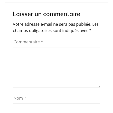
c
itt
at
e
t
ta
e
er
s
gr
g
Laisser un commentaire
b
A
a
er
Votre adresse e-mail ne sera pas publiée.
Les
o
p
m
champs obligatoires sont indiqués avec
*
o
p
Commentaire
*
k
Nom
*