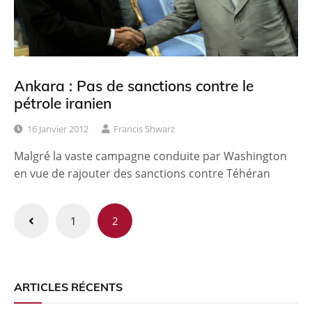
Ankara : Pas de sanctions contre le
pétrole iranien
16 Janvier 2012
Francis Shwarz
Malgré la vaste campagne conduite par Washington
en vue de rajouter des sanctions contre Téhéran
Pagination
1
2
des
publications
ARTICLES RÉCENTS