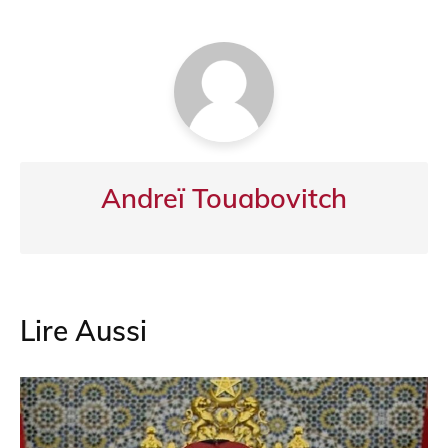
o
p
m
o
p
k
Andreï Touabovitch
Lire Aussi