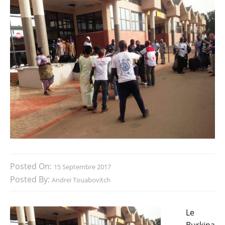
Posted On:
15 Septembre 2017
Posted By:
Andreï Touabovitch
Le
Burkina