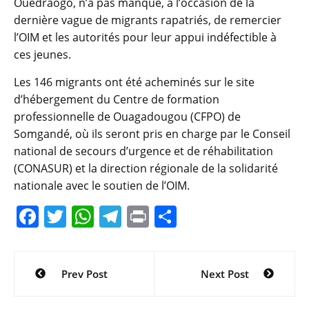
Ouédraogo, n’a pas manqué, à l’occasion de la
dernière vague de migrants rapatriés, de remercier
l’OIM et les autorités pour leur appui indéfectible à
ces jeunes.
Les 146 migrants ont été acheminés sur le site
d’hébergement du Centre de formation
professionnelle de Ouagadougou (CFPO) de
Somgandé, où ils seront pris en charge par le Conseil
national de secours d’urgence et de réhabilitation
(CONASUR) et la direction régionale de la solidarité
nationale avec le soutien de l’OIM.
F
T
W
T
Pr
P
a
w
h
el
in
ar
c
itt
at
e
t
ta
Navigation
Prev Post
Next Post
e
er
s
gr
g
de
b
A
a
er
l’article