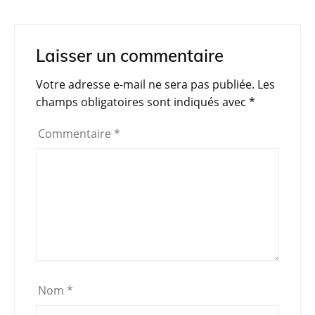
a
w
h
el
in
ar
c
itt
at
e
t
ta
e
er
s
gr
g
Laisser un commentaire
b
A
a
er
Votre adresse e-mail ne sera pas publiée.
Les
o
p
m
champs obligatoires sont indiqués avec
*
o
p
Commentaire
*
k
Nom
*