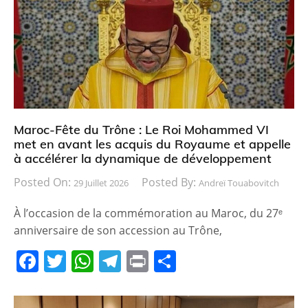
Maroc-Fête du Trône : Le Roi Mohammed VI
met en avant les acquis du Royaume et appelle
à accélérer la dynamique de développement
Posted On:
Posted By:
29 Juillet 2026
Andreï Touabovitch
À l’occasion de la commémoration au Maroc, du 27ᵉ
anniversaire de son accession au Trône,
F
T
W
T
Pr
P
a
w
h
el
in
ar
c
itt
at
e
t
ta