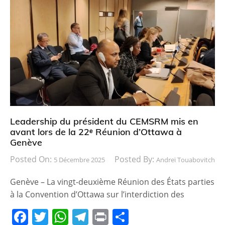
e
er
s
gr
g
b
A
a
er
o
p
m
o
p
k
Leadership du président du CEMSRM mis en
avant lors de la 22ᵉ Réunion d’Ottawa à
Genève
Posted On:
Posted By:
5 Décembre 2025
Andreï Touabovitch
Genève – La vingt-deuxième Réunion des États parties
à la Convention d’Ottawa sur l’interdiction des
F
T
W
T
Pr
P