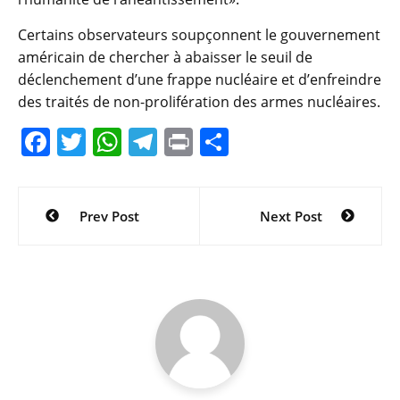
Certains observateurs soupçonnent le gouvernement
américain de chercher à abaisser le seuil de
déclenchement d’une frappe nucléaire et d’enfreindre
des traités de non-prolifération des armes nucléaires.
F
T
W
T
Pr
P
a
w
h
el
in
ar
c
itt
at
e
t
ta
Navigation
Prev Post
Next Post
e
er
s
gr
g
de
b
A
a
er
l’article
o
p
m
o
p
k