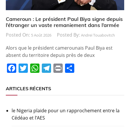
Cameroun : Le président Paul Biya signe depuis
l’étranger un vaste remaniement dans l’armée
Posted On:
Posted By:
5 Août 2026
Andreï Touabovitch
Alors que le président camerounais Paul Biya est
absent du territoire depuis près de deux
F
T
W
T
Pr
P
a
w
h
el
in
ar
c
itt
at
e
t
ta
ARTICLES RÉCENTS
e
er
s
gr
g
b
A
a
er
le Nigeria plaide pour un rapprochement entre la
o
p
m
Cédéao et l’AES
o
p