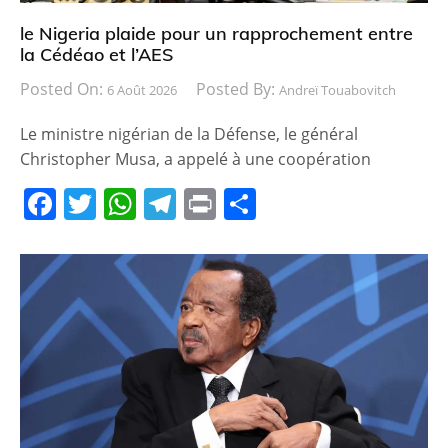
le Nigeria plaide pour un rapprochement entre
la Cédéao et l’AES
Posted On:
Posted By:
6 Août 2026
Andreï Touabovitch
Le ministre nigérian de la Défense, le général
Christopher Musa, a appelé à une coopération
F
T
W
T
Pr
P
a
w
h
el
in
ar
c
itt
at
e
t
ta
e
er
s
gr
g
b
A
a
er
o
p
m
o
p
k