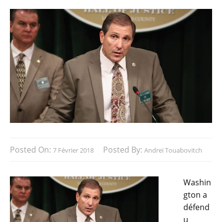
Posted On:
Posted By:
7 Février 2018
Andreï Touabovitch
Washin
gton a
défend
u