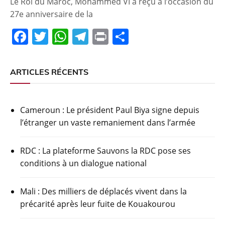
Le Roi du Maroc, Mohammed VI a reçu à l’occasion du
27e anniversaire de la
F
T
W
T
Pr
P
a
w
h
el
in
ar
c
itt
at
e
t
ta
ARTICLES RÉCENTS
e
er
s
gr
g
b
A
a
er
Cameroun : Le président Paul Biya signe depuis
o
p
m
l’étranger un vaste remaniement dans l’armée
o
p
k
RDC : La plateforme Sauvons la RDC pose ses
conditions à un dialogue national
Mali : Des milliers de déplacés vivent dans la
précarité après leur fuite de Kouakourou