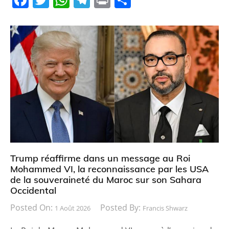
a
w
h
el
in
ar
c
itt
at
e
t
ta
e
er
s
gr
g
b
A
a
er
o
p
m
o
p
k
Trump réaffirme dans un message au Roi
Mohammed VI, la reconnaissance par les USA
de la souveraineté du Maroc sur son Sahara
Occidental
Posted On:
Posted By:
1 Août 2026
Francis Shwarz