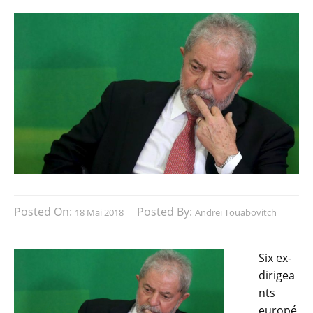
Posted On:
Posted By:
18 Mai 2018
Andreï Touabovitch
Six ex-
dirigea
nts
europé