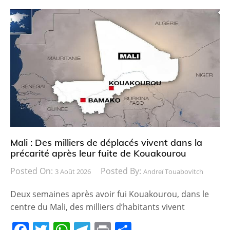
Mali : Des milliers de déplacés vivent dans la
précarité après leur fuite de Kouakourou
Posted On:
Posted By:
3 Août 2026
Andreï Touabovitch
Deux semaines après avoir fui Kouakourou, dans le
centre du Mali, des milliers d’habitants vivent
F
T
W
T
Pr
P