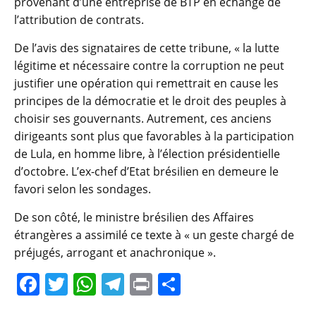
provenant d’une entreprise de BTP en échange de
l’attribution de contrats.
De l’avis des signataires de cette tribune, « la lutte
légitime et nécessaire contre la corruption ne peut
justifier une opération qui remettrait en cause les
principes de la démocratie et le droit des peuples à
choisir ses gouvernants. Autrement, ces anciens
dirigeants sont plus que favorables à la participation
de Lula, en homme libre, à l’élection présidentielle
d’octobre. L’ex-chef d’Etat brésilien en demeure le
favori selon les sondages.
De son côté, le ministre brésilien des Affaires
étrangères a assimilé ce texte à « un geste chargé de
préjugés, arrogant et anachronique ».
F
T
W
T
Pr
P
a
w
h
el
in
ar