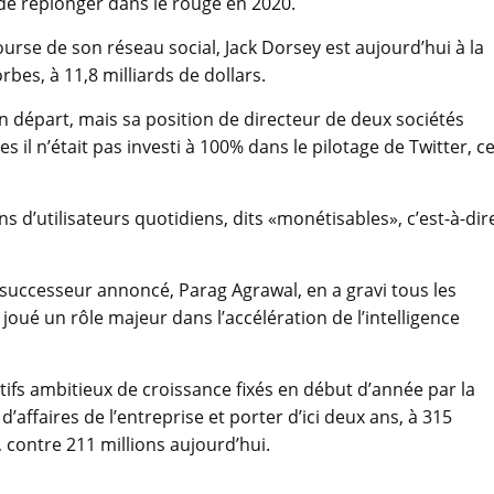
 de replonger dans le rouge en 2020.
urse de son réseau social, Jack Dorsey est aujourd’hui à la
bes, à 11,8 milliards de dollars.
on départ, mais sa position de directeur de deux sociétés
s il n’était pas investi à 100% dans le pilotage de Twitter, c
ons d’utilisateurs quotidiens, dits «monétisables», c’est-à-dir
n successeur annoncé, Parag Agrawal, en a gravi tous les
a joué un rôle majeur dans l’accélération de l’intelligence
ctifs ambitieux de croissance fixés en début d’année par la
d’affaires de l’entreprise et porter d’ici deux ans, à 315
 contre 211 millions aujourd’hui.