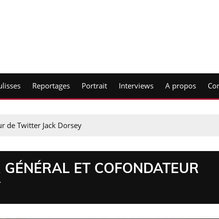
lisses
Reportages
Portrait
Interviews
A propos
Con
r de Twitter Jack Dorsey
R GÉNÉRAL ET COFONDATEUR
Y