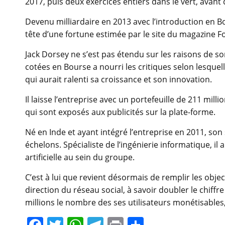
2017, puis deux exercices entiers dans le vert, avant
Devenu milliardaire en 2013 avec l’introduction en Bo
tête d’une fortune estimée par le site du magazine For
Jack Dorsey ne s’est pas étendu sur les raisons de s
cotées en Bourse a nourri les critiques selon lesquelle
qui aurait ralenti sa croissance et son innovation.
Il laisse l’entreprise avec un portefeuille de 211 milli
qui sont exposés aux publicités sur la plate-forme.
Né en Inde et ayant intégré l’entreprise en 2011, so
échelons. Spécialiste de l’ingénierie informatique, il 
artificielle au sein du groupe.
C’est à lui que revient désormais de remplir les obje
direction du réseau social, à savoir doubler le chiffre 
millions le nombre des ses utilisateurs monétisables,
F
T
W
T
Pr
P