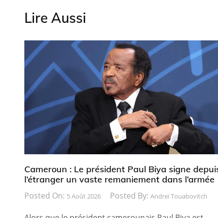
Lire Aussi
Cameroun : Le président Paul Biya signe depui
l’étranger un vaste remaniement dans l’armée
Posted On:
Posted By:
5 Août 2026
Andreï Touabovitch
Alors que le président camerounais Paul Biya est