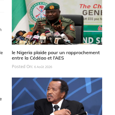
n
le Nigeria plaide pour un rapprochement
le
entre la Cédéao et l’AES
Posted On:
6 Août 2026
e