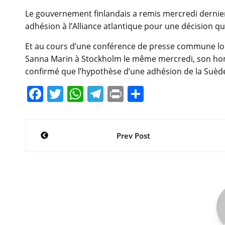
Le gouvernement finlandais a remis mercredi dernie
adhésion à l’Alliance atlantique pour une décision qui
Et au cours d’une conférence de presse commune lor
Sanna Marin à Stockholm le même mercredi, son ho
confirmé que l’hypothèse d’une adhésion de la Suède 
F
T
W
T
Pr
P
a
w
h
el
in
ar
c
itt
at
e
t
ta
Navigation
Prev Post
e
er
s
gr
g
de
b
A
a
er
l’article
o
p
m
o
p
k