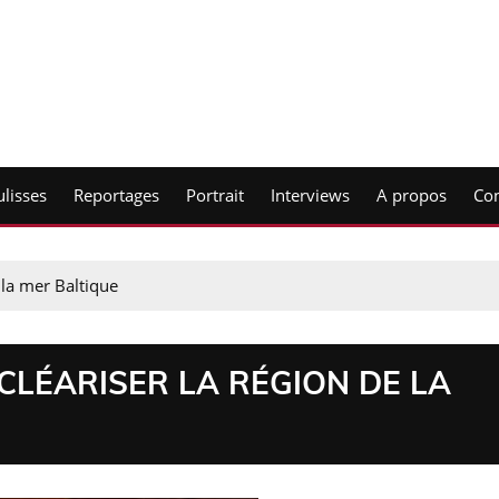
lisses
Reportages
Portrait
Interviews
A propos
Con
 la mer Baltique
CLÉARISER LA RÉGION DE LA