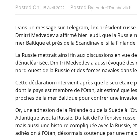
Posted On:
Posted By:
15 Avril 2022
Andreï Touabovitch
Dans un message sur Telegram, l’ex-président russe 
Dmitri Medvedev a affirmé hier jeudi, que la Russie 
mer Baltique et près de la Scandinavie, si la Finlande
La Russie mettrait ainsi fin aux discussions en vue de
dénucléarisée. Dmitri Medvedev a aussi évoqué des d
nord-ouest de la Russie et des forces navales dans le
Cette déclaration intervient après que le secrétaire
dont le pays est membre de l’Otan, ait estimé que les
proches de la mer Baltique pour contrer une invasion 
Or, une adhésion de la Finlande ou de la Suède à l’Ota
Atlantique avec la Russie. Du fait de l’offensive russe
mais aussi une histoire compliquée avec la Russie, e
adhésion à l’Otan, désormais soutenue par une major