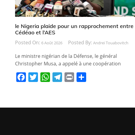
le Nigeria plaide pour un rapprochement entre 
Cédéao et l’AES
Posted On:
Posted By:
6 Août 2026
Andreï Touabovitch
Le ministre nigérian de la Défense, le général
Christopher Musa, a appelé à une coopération
F
T
W
T
Pr
P
a
w
h
el
in
ar
c
itt
at
e
t
ta
e
er
s
gr
g
b
A
a
er
o
p
m
o
p