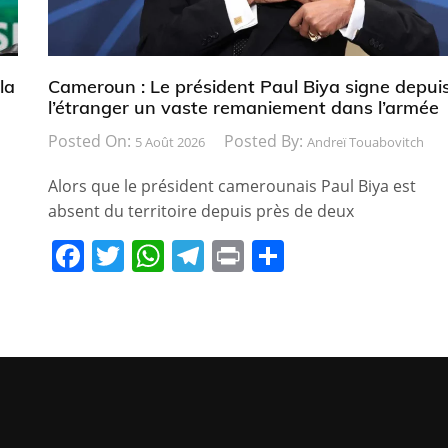
la
Cameroun : Le président Paul Biya signe depui
l’étranger un vaste remaniement dans l’armée
Posted On:
Posted By:
5 Août 2026
Andreï Touabovitch
Alors que le président camerounais Paul Biya est
absent du territoire depuis près de deux
F
T
W
T
Pr
P
a
w
h
el
in
ar
c
itt
at
e
t
ta
e
er
s
gr
g
b
A
a
er
o
p
m
o
p