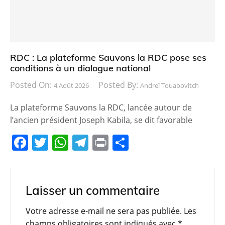
k
RDC : La plateforme Sauvons la RDC pose ses
conditions à un dialogue national
Posted On:
Posted By:
4 Août 2026
Andreï Touabovitch
La plateforme Sauvons la RDC, lancée autour de
l’ancien président Joseph Kabila, se dit favorable
F
T
W
T
Pr
P
a
w
h
el
in
ar
c
itt
at
e
t
ta
e
er
s
gr
g
Laisser un commentaire
b
A
a
er
Votre adresse e-mail ne sera pas publiée.
Les
o
p
m
champs obligatoires sont indiqués avec
*