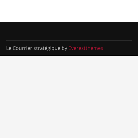
Le Courrier stratégique by
Everestthemes