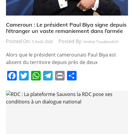
Cameroun : Le président Paul Biya signe depuis
l’étranger un vaste remaniement dans l’armée
Posted On:
Posted By:
5 Août 2026
Andreï Touabovitch
Alors que le président camerounais Paul Biya est
absent du territoire depuis près de deux
F
T
W
T
Pr
P
a
w
h
el
in
ar
c
itt
at
e
t
ta
e
er
s
gr
g
b
A
a
er
o
p
m
o
p