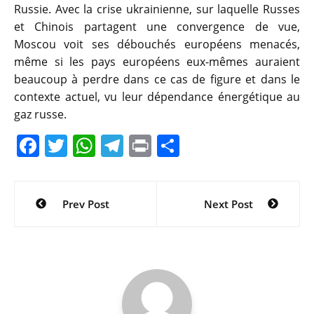
Russie. Avec la crise ukrainienne, sur laquelle Russes
et Chinois partagent une convergence de vue,
Moscou voit ses débouchés européens menacés,
même si les pays européens eux-mêmes auraient
beaucoup à perdre dans ce cas de figure et dans le
contexte actuel, vu leur dépendance énergétique au
gaz russe.
F
T
W
T
Pr
P
a
w
h
el
in
ar
c
itt
at
e
t
ta
Navigation
Prev Post
Next Post
e
er
s
gr
g
de
b
A
a
er
l’article
o
p
m
o
p
k