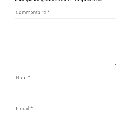
o
p
Commentaire
*
k
Nom
*
E-mail
*