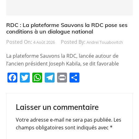
RDC : La plateforme Sauvons la RDC pose ses
conditions à un dialogue national
Posted On:
Posted By:
4 Août 2026
Andreï Touabovitch
La plateforme Sauvons la RDC, lancée autour de
l’ancien président Joseph Kabila, se dit favorable
F
T
W
T
Pr
P
a
w
h
el
in
ar
c
itt
at
e
t
ta
e
er
s
gr
g
Laisser un commentaire
b
A
a
er
Votre adresse e-mail ne sera pas publiée.
Les
o
p
m
champs obligatoires sont indiqués avec
*
o
p