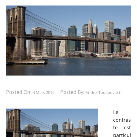
Posted On:
Posted By:
4 Mars 2015
Andreï Touabovitch
Le
contras
te est
particul