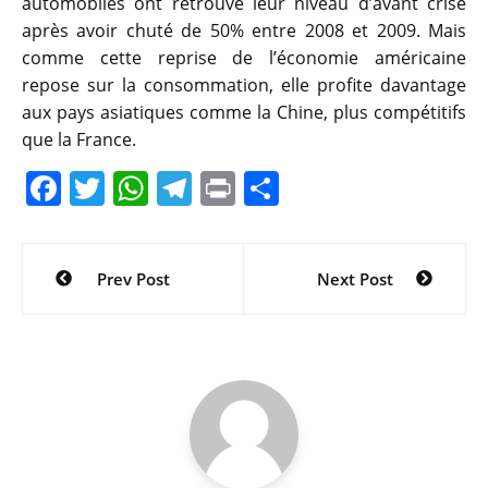
automobiles ont retrouvé leur niveau d’avant crise
après avoir chuté de 50% entre 2008 et 2009. Mais
comme cette reprise de l’économie américaine
repose sur la consommation, elle profite davantage
aux pays asiatiques comme la Chine, plus compétitifs
que la France.
F
T
W
T
Pr
P
a
w
h
el
in
ar
c
itt
at
e
t
ta
Navigation
Prev Post
Next Post
e
er
s
gr
g
de
b
A
a
er
l’article
o
p
m
o
p
k