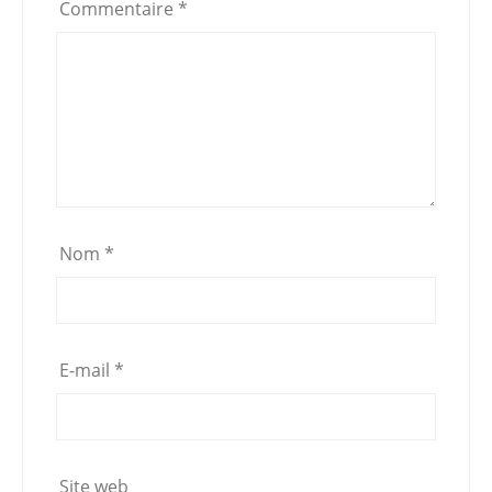
Commentaire
*
k
Nom
*
E-mail
*
Site web