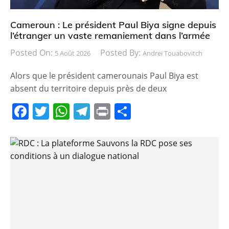
Cameroun : Le président Paul Biya signe depuis
l’étranger un vaste remaniement dans l’armée
Posted On:
Posted By:
5 Août 2026
Andreï Touabovitch
Alors que le président camerounais Paul Biya est
absent du territoire depuis près de deux
F
T
W
T
Pr
P
a
w
h
el
in
ar
c
itt
at
e
t
ta
e
er
s
gr
g
b
A
a
er
o
p
m
o
p
k