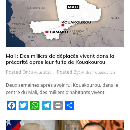
Mali : Des milliers de déplacés vivent dans la
précarité après leur fuite de Kouakourou
Posted On:
Posted By:
3 Août 2026
Andreï Touabovitch
Deux semaines après avoir fui Kouakourou, dans le
centre du Mali, des milliers d’habitants vivent
F
T
W
T
Pr
P
a
w
h
el
in
ar
c
itt
at
e
t
ta