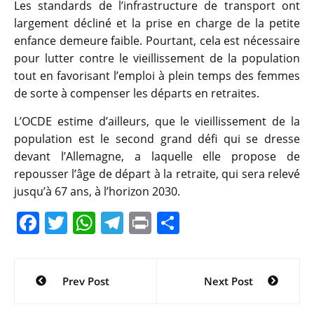
Les standards de l’infrastructure de transport ont
largement décliné et la prise en charge de la petite
enfance demeure faible. Pourtant, cela est nécessaire
pour lutter contre le vieillissement de la population
tout en favorisant l’emploi à plein temps des femmes
de sorte à compenser les départs en retraites.
L’OCDE estime d’ailleurs, que le vieillissement de la
population est le second grand défi qui se dresse
devant l’Allemagne, a laquelle elle propose de
repousser l’âge de départ à la retraite, qui sera relevé
jusqu’à 67 ans, à l’horizon 2030.
F
T
W
T
Pr
P
a
w
h
el
in
ar
c
itt
at
e
t
ta
Navigation
Prev Post
Next Post
e
er
s
gr
g
de
b
A
a
er