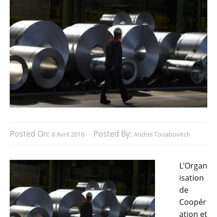
Posted On:
Posted By:
6 Avril 2016
Andreï Touabovitch
L’Organ
isation
de
Coopér
ation et