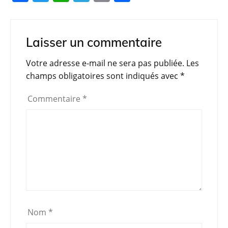
a
w
h
el
in
ar
c
itt
at
e
t
ta
e
er
s
gr
g
Laisser un commentaire
b
A
a
er
Votre adresse e-mail ne sera pas publiée.
Les
o
p
m
champs obligatoires sont indiqués avec
*
o
p
Commentaire
*
k
Nom
*