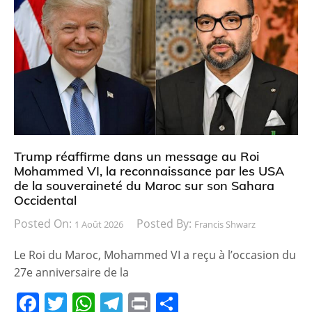
e
er
s
gr
g
b
A
a
er
o
p
m
o
p
k
Trump réaffirme dans un message au Roi
Mohammed VI, la reconnaissance par les USA
de la souveraineté du Maroc sur son Sahara
Occidental
Posted On:
Posted By:
1 Août 2026
Francis Shwarz
Le Roi du Maroc, Mohammed VI a reçu à l’occasion du
27e anniversaire de la
F
T
W
T
Pr
P