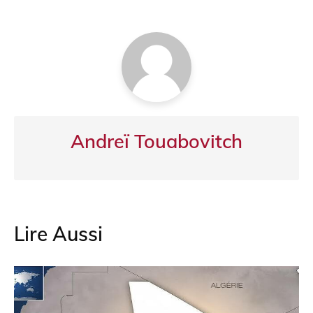
l’article
o
p
m
o
p
k
Andreï Touabovitch
Lire Aussi