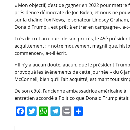
« Mon objectif, c’est de gagner en 2022 pour mettre f
présidence démocrate de Joe Biden, et nous ne pouv
sur la chaîne Fox News, le sénateur Lindsey Graham, l’
Donald Trump « est prêt à entrer en campagne», a-t-il d
Très discret au cours de son procès, le 45è présiden
acquittement : « notre mouvement magnifique, histor
commencer», a-t-il écrit.
« Il n’y a aucun doute, aucun, que le président Trump
provoqué les événements de cette journée » du 6 janv
McConnell, bien qu’il l’ait acquitté, estimant tout s
De son côté, l’ancienne ambassadrice américaine à l’
entretien accordé à Politico que Donald Trump était 
F
T
W
T
Pr
P
a
w
h
el
in
ar
c
itt
at
e
t
ta