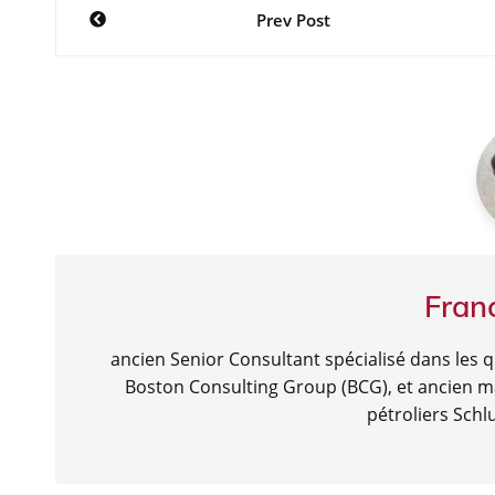
Navigation
Prev Post
e
er
s
gr
g
de
b
A
a
er
l’article
o
p
m
o
p
k
Fran
ancien Senior Consultant spécialisé dans les 
Boston Consulting Group (BCG), et ancien ma
pétroliers Sch