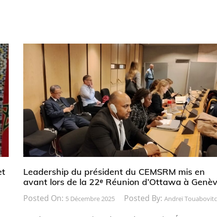
et
Leadership du président du CEMSRM mis en
avant lors de la 22ᵉ Réunion d’Ottawa à Genè
Posted On:
Posted By:
5 Décembre 2025
Andreï Touabovit