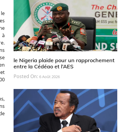
le
es
ne
m à
re.
ns
ise
le Nigeria plaide pour un rapprochement
 en
entre la Cédéao et l’AES
et
Posted On:
6 Août 2026
000
ns,
ans
 de