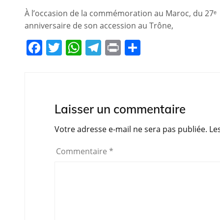
À l’occasion de la commémoration au Maroc, du 27ᵉ
anniversaire de son accession au Trône,
F
T
W
T
Pr
P
a
w
h
el
in
ar
c
itt
at
e
t
ta
e
er
s
gr
g
b
A
a
er
Laisser un commentaire
o
p
m
Votre adresse e-mail ne sera pas publiée.
Le
o
p
Commentaire
*
k