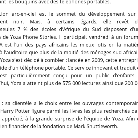
nt les bouquins avec des téléphones portables.
tion arc-en-ciel est le sommet du développement sur 
nent noir. Mais, à certains égards, elle revêt d
 seules 7 % des écoles d’Afrique du Sud disposent d’u
 de Yoza Phone Stories. Il participait vendredi à un foru
SA est l’un des pays africains les mieux lotis en la matiè
l’auditoire que plus de la moitié des ménages sud-africai
Yoza s’est décidé à combler : lancée en 2009, cette entrepr
ide d’un téléphone portable. Ce service innovant et traduit
, est particulièrement conçu pour un public d’enfants 
’hui, Yoza a atteint plus de 575 000 lectures ainsi que 200 
é : sa clientèle a le choix entre les ouvrages contemporai
 Harry Potter figure parmi les livres les plus recherchés d
 apprécié, à la grande surprise de l’équipe de Yoza. Afin
tien financier de la fondation de Mark Shuttleworth.