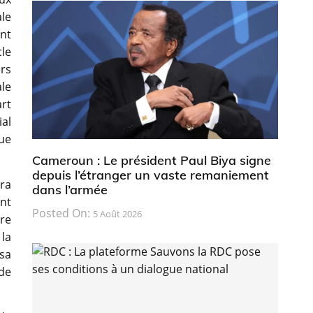
ale
nt
le
rs
le
art
ial
ue
Cameroun : Le président Paul Biya signe
depuis l’étranger un vaste remaniement
era
dans l’armée
ont
Posted On:
5 Août 2026
tre
 la
sa
 de