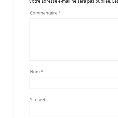
Votre adresse e-mail ne sera pas publiée.
Le
o
p
Commentaire
*
k
Nom
*
Site web