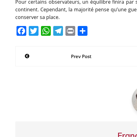
Pour certains observateurs, un équilibre finira par 
continent. Cependant, la majorité pense qu’une guer
conserver sa place.
F
T
W
T
Pr
P
a
w
h
el
in
ar
c
itt
at
e
t
ta
Navigation
Prev Post
e
er
s
gr
g
de
b
A
a
er
l’article
o
p
m
o
p
k
Fran