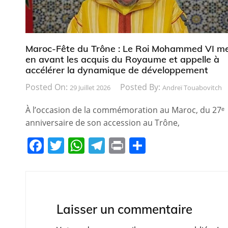
Maroc-Fête du Trône : Le Roi Mohammed VI m
en avant les acquis du Royaume et appelle à
accélérer la dynamique de développement
Posted On:
Posted By:
29 Juillet 2026
Andreï Touabovitch
À l’occasion de la commémoration au Maroc, du 27ᵉ
anniversaire de son accession au Trône,
F
T
W
T
Pr
P
a
w
h
el
in
ar
c
itt
at
e
t
ta
e
er
s
gr
g
b
A
a
er
Laisser un commentaire
o
p
m