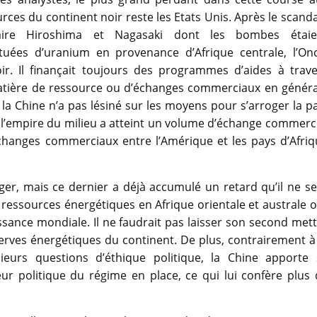
rces du continent noir reste les Etats Unis. Après le scand
aire Hiroshima et Nagasaki dont les bombes étaie
ituées d’uranium en provenance d’Afrique centrale, l’Onc
ir. Il finançait toujours des programmes d’aides à trave
matière de ressource ou d’échanges commerciaux en généra
a Chine n’a pas lésiné sur les moyens pour s’arroger la p
r, l’empire du milieu a atteint un volume d’échange commerc
échanges commerciaux entre l’Amérique et les pays d’Afriq
nger, mais ce dernier a déjà accumulé un retard qu’il ne s
 ressources énergétiques en Afrique orientale et australe 
ssance mondiale. Il ne faudrait pas laisser son second met
erves énergétiques du continent. De plus, contrairement à
eurs questions d’éthique politique, la Chine apporte 
eur politique du régime en place, ce qui lui confère plus