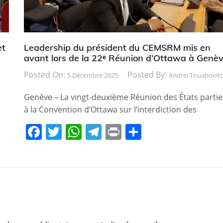
et
Leadership du président du CEMSRM mis en
avant lors de la 22ᵉ Réunion d’Ottawa à Genè
Posted On:
Posted By:
5 Décembre 2025
Andreï Touabovit
Genève – La vingt-deuxième Réunion des États partie
à la Convention d’Ottawa sur l’interdiction des
F
T
W
T
Pr
P
a
w
h
el
in
ar
c
itt
at
e
t
ta
e
er
s
gr
g
b
A
a
er
o
p
m