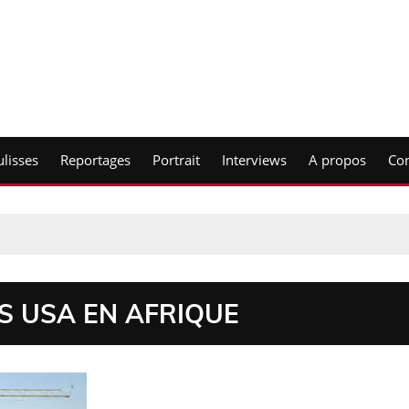
lisses
Reportages
Portrait
Interviews
A propos
Con
ES USA EN AFRIQUE