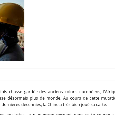
fois chasse gardée des anciens colons européens, l’Afriq
esse désormais plus de monde. Au cours de cette mutati
s dernières décennies, la Chine a très bien joué sa carte.
les analystes, le plus grand perdant dans cette course a