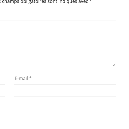
o
p
s champs obligatoires sont indiqués avec
*
k
E-mail
*