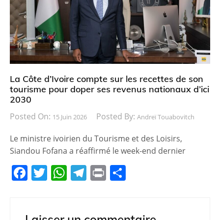
o
p
m
o
p
k
La Côte d’Ivoire compte sur les recettes de son
tourisme pour doper ses revenus nationaux d’ici
2030
Posted On:
Posted By:
15 Juin 2026
Andreï Touabovitch
Le ministre ivoirien du Tourisme et des Loisirs,
Siandou Fofana a réaffirmé le week-end dernier
F
T
W
T
Pr
P
a
w
h
el
in
ar
c
itt
at
e
t
ta
e
er
s
gr
g
Laisser un commentaire