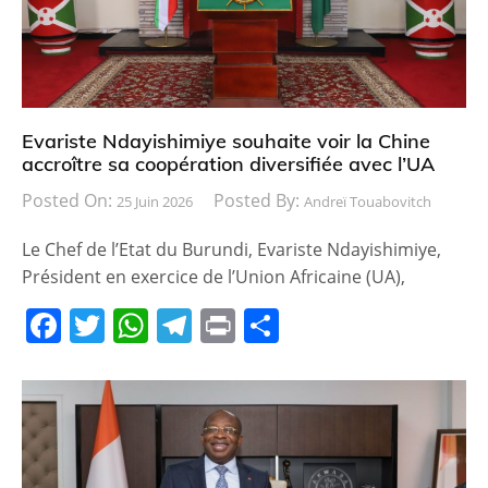
Evariste Ndayishimiye souhaite voir la Chine
accroître sa coopération diversifiée avec l’UA
Posted On:
Posted By:
25 Juin 2026
Andreï Touabovitch
Le Chef de l’Etat du Burundi, Evariste Ndayishimiye,
Président en exercice de l’Union Africaine (UA),
F
T
W
T
Pr
P
a
w
h
el
in
ar
c
itt
at
e
t
ta
e
er
s
gr
g
b
A
a
er