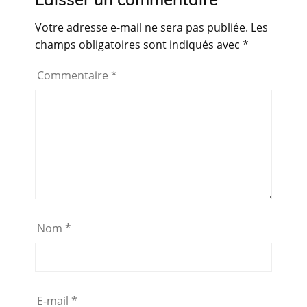
b
A
a
er
Votre adresse e-mail ne sera pas publiée.
Les
o
p
m
champs obligatoires sont indiqués avec
*
o
p
Commentaire
*
k
Nom
*
E-mail
*