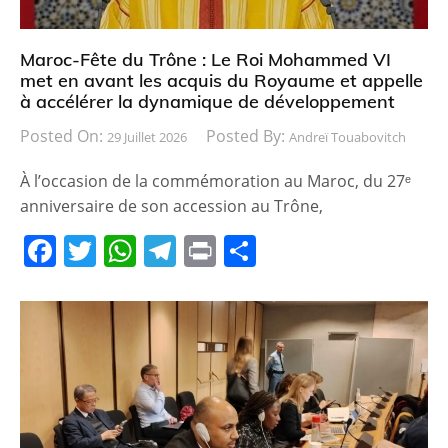
Maroc-Fête du Trône : Le Roi Mohammed VI
met en avant les acquis du Royaume et appelle
à accélérer la dynamique de développement
Posted On:
Posted By:
29 Juillet 2026
Andreï Touabovitch
À l’occasion de la commémoration au Maroc, du 27ᵉ
anniversaire de son accession au Trône,
F
T
W
T
Pr
P
a
w
h
el
in
ar
c
itt
at
e
t
ta
e
er
s
gr
g
b
A
a
er
o
p
m
o
p