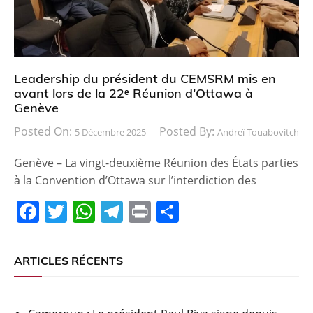
k
Leadership du président du CEMSRM mis en
avant lors de la 22ᵉ Réunion d’Ottawa à
Genève
Posted On:
Posted By:
5 Décembre 2025
Andreï Touabovitch
Genève – La vingt-deuxième Réunion des États parties
à la Convention d’Ottawa sur l’interdiction des
F
T
W
T
Pr
P
a
w
h
el
in
ar
c
itt
at
e
t
ta
ARTICLES RÉCENTS
e
er
s
gr
g
b
A
a
er