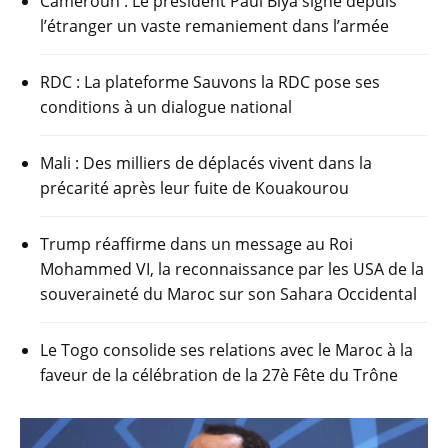
Cameroun : Le président Paul Biya signe depuis
o
p
m
l’étranger un vaste remaniement dans l’armée
o
p
k
RDC : La plateforme Sauvons la RDC pose ses
conditions à un dialogue national
Mali : Des milliers de déplacés vivent dans la
précarité après leur fuite de Kouakourou
Trump réaffirme dans un message au Roi
Mohammed VI, la reconnaissance par les USA de la
souveraineté du Maroc sur son Sahara Occidental
Le Togo consolide ses relations avec le Maroc à la
faveur de la célébration de la 27è Fête du Trône