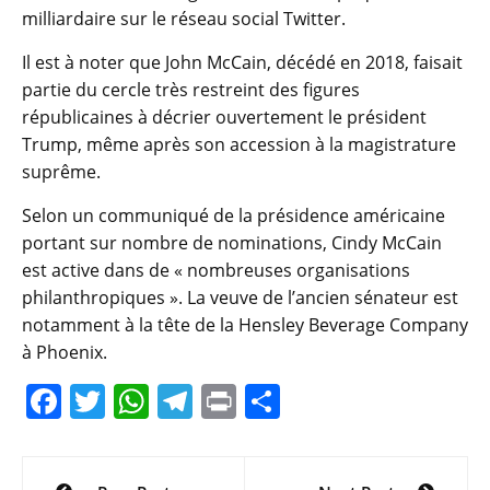
milliardaire sur le réseau social Twitter.
Il est à noter que John McCain, décédé en 2018, faisait
partie du cercle très restreint des figures
républicaines à décrier ouvertement le président
Trump, même après son accession à la magistrature
suprême.
Selon un communiqué de la présidence américaine
portant sur nombre de nominations, Cindy McCain
est active dans de « nombreuses organisations
philanthropiques ». La veuve de l’ancien sénateur est
notamment à la tête de la Hensley Beverage Company
à Phoenix.
F
T
W
T
Pr
P
a
w
h
el
in
ar
c
itt
at
e
t
ta
Navigation