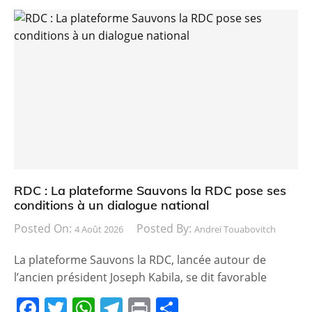
c
itt
at
e
t
ta
e
er
s
gr
g
b
A
a
er
o
p
m
o
p
k
RDC : La plateforme Sauvons la RDC pose ses
conditions à un dialogue national
Posted On:
Posted By:
4 Août 2026
Andreï Touabovitch
La plateforme Sauvons la RDC, lancée autour de
l’ancien président Joseph Kabila, se dit favorable
F
T
W
T
Pr
P