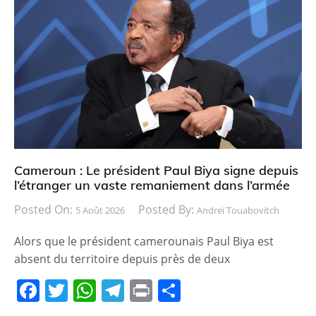
Cameroun : Le président Paul Biya signe depuis
l’étranger un vaste remaniement dans l’armée
Posted On:
Posted By:
5 Août 2026
Andreï Touabovitch
Alors que le président camerounais Paul Biya est
absent du territoire depuis près de deux
F
T
W
T
Pr
P
a
w
h
el
in
ar