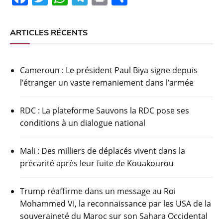
a
w
h
el
in
ar
c
itt
at
e
t
ta
ARTICLES RÉCENTS
e
er
s
gr
g
b
A
a
er
Cameroun : Le président Paul Biya signe depuis
o
p
m
l’étranger un vaste remaniement dans l’armée
o
p
k
RDC : La plateforme Sauvons la RDC pose ses
conditions à un dialogue national
Mali : Des milliers de déplacés vivent dans la
précarité après leur fuite de Kouakourou
Trump réaffirme dans un message au Roi
Mohammed VI, la reconnaissance par les USA de la
souveraineté du Maroc sur son Sahara Occidental