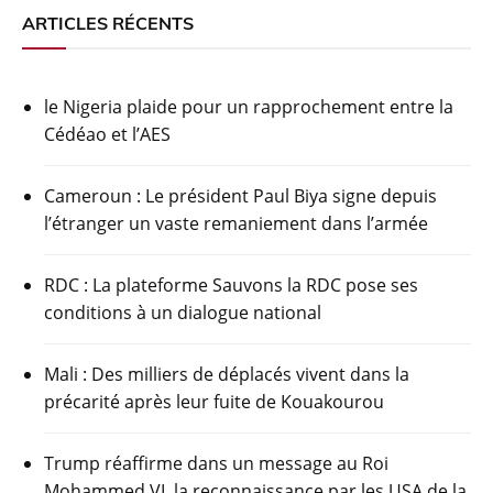
c
itt
at
e
t
ta
ARTICLES RÉCENTS
e
er
s
gr
g
b
A
a
er
le Nigeria plaide pour un rapprochement entre la
o
p
m
Cédéao et l’AES
o
p
k
Cameroun : Le président Paul Biya signe depuis
l’étranger un vaste remaniement dans l’armée
RDC : La plateforme Sauvons la RDC pose ses
conditions à un dialogue national
Mali : Des milliers de déplacés vivent dans la
précarité après leur fuite de Kouakourou
Trump réaffirme dans un message au Roi
Mohammed VI, la reconnaissance par les USA de la