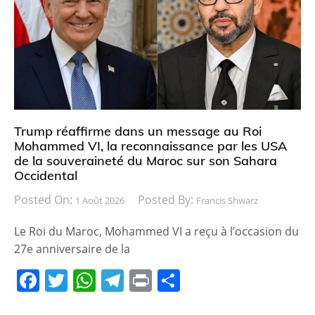
b
A
a
er
o
p
m
o
p
k
Trump réaffirme dans un message au Roi
Mohammed VI, la reconnaissance par les USA
de la souveraineté du Maroc sur son Sahara
Occidental
Posted On:
Posted By:
1 Août 2026
Francis Shwarz
Le Roi du Maroc, Mohammed VI a reçu à l’occasion du
27e anniversaire de la
F
T
W
T
Pr
P
a
w
h
el
in
ar