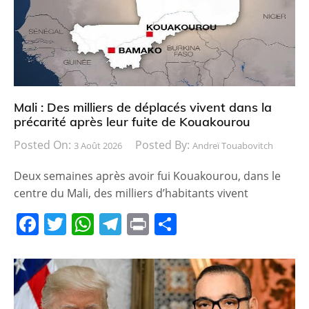
Mali : Des milliers de déplacés vivent dans la
précarité après leur fuite de Kouakourou
Posted On:
Posted By:
3 Août 2026
Andreï Touabovitch
Deux semaines après avoir fui Kouakourou, dans le
centre du Mali, des milliers d’habitants vivent
F
T
W
T
Pr
P
a
w
h
el
in
ar
c
itt
at
e
t
ta
e
er
s
gr
g