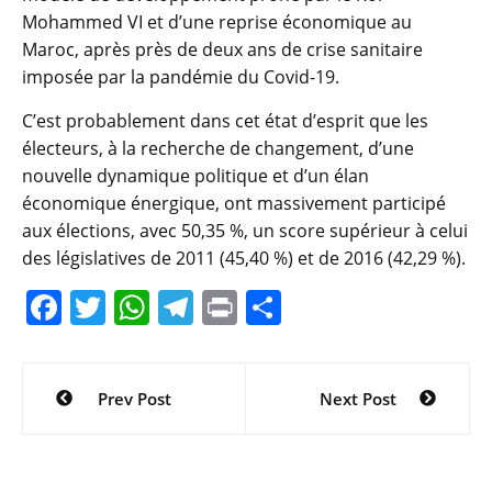
Mohammed VI et d’une reprise économique au
Maroc, après près de deux ans de crise sanitaire
imposée par la pandémie du Covid-19.
C’est probablement dans cet état d’esprit que les
électeurs, à la recherche de changement, d’une
nouvelle dynamique politique et d’un élan
économique énergique, ont massivement participé
aux élections, avec 50,35 %, un score supérieur à celui
des législatives de 2011 (45,40 %) et de 2016 (42,29 %).
F
T
W
T
Pr
P
a
w
h
el
in
ar
c
itt
at
e
t
ta
Navigation
Prev Post
Next Post
e
er
s
gr
g
de
b
A
a
er
l’article
o
p
m