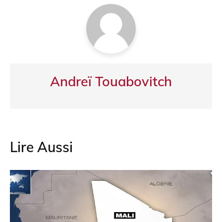
o
p
k
Andreï Touabovitch
Lire Aussi