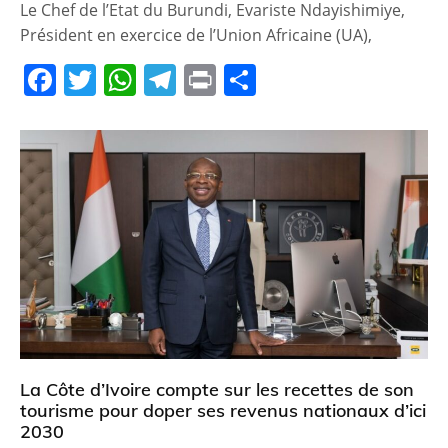
Le Chef de l’Etat du Burundi, Evariste Ndayishimiye,
Président en exercice de l’Union Africaine (UA),
F
T
W
T
Pr
P
a
w
h
el
in
ar
c
itt
at
e
t
ta
e
er
s
gr
g
b
A
a
er
o
p
m
o
p
k
La Côte d’Ivoire compte sur les recettes de son
tourisme pour doper ses revenus nationaux d’ici
2030