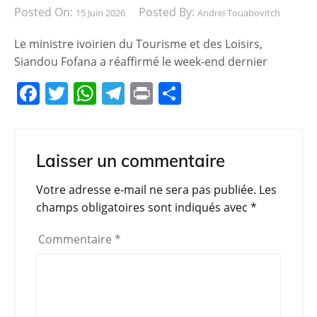
Posted On:
Posted By:
15 Juin 2026
Andreï Touabovitch
Le ministre ivoirien du Tourisme et des Loisirs,
Siandou Fofana a réaffirmé le week-end dernier
F
T
W
T
Pr
P
a
w
h
el
in
ar
c
itt
at
e
t
ta
e
er
s
gr
g
Laisser un commentaire
b
A
a
er
Votre adresse e-mail ne sera pas publiée.
Les
o
p
m
champs obligatoires sont indiqués avec
*
o
p
Commentaire
*
k