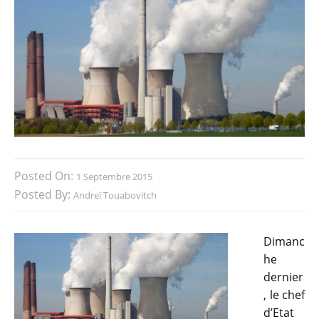
Posted On:
1 Septembre 2015
Posted By:
Andreï Touabovitch
Dimanc
he
dernier
, le chef
d’Etat