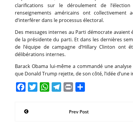
clarifications sur le déroulement de l’élection
renseignements américains ont collectivement ac
d’interférer dans le processus électoral.
Des messages internes au Parti démocrate avaient ét
de la présidente du parti. Et dans les dernières sem
de l’équipe de campagne d’Hillary Clinton ont ét
délibérations internes.
Barack Obama lui-même a commandé une analyse c
que Donald Trump rejette, de son côté, l’idée d’une i
F
T
W
T
Pr
P
a
w
h
el
in
ar
c
itt
at
e
t
ta
Navigation
Prev Post
e
er
s
gr
g
de
b
A
a
er