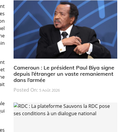
nt
ses
ion
uel
ne
ain
nt
Cameroun : Le président Paul Biya signe
 et
depuis l’étranger un vaste remaniement
ne
dans l’armée
it
Posted On:
5 Août 2026
le
ui
es