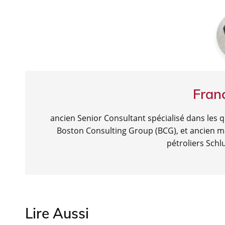
l’article
o
p
m
o
p
k
Fran
ancien Senior Consultant spécialisé dans les 
Boston Consulting Group (BCG), et ancien ma
pétroliers Sch
Lire Aussi